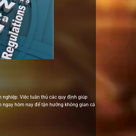
nghiệp. Việc tuân thủ các quy định giúp
hoản ngay hôm nay để tận hưởng không gian cá