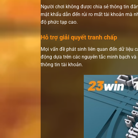
Người chơi không được chia sẻ thông tin đăn
mật khẩu dẫn đến rủi ro mất tài khoản mà n
độ phức tạp cao.
Hỗ trợ giải quyết tranh chấp
Mọi vấn đề phát sinh liên quan đến dữ liệu c
động dựa trên các nguyên tắc minh bạch và c
thông tin tài khoản.