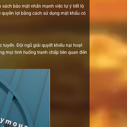
 sách bảo mật nhấn mạnh việc tự ý tiết lộ
vệ quyền lợi bằng cách sử dụng mật khẩu có
 tuyến. Đội ngũ giải quyết khiếu nại hoạt
ong mọi tình huống tranh chấp liên quan đến