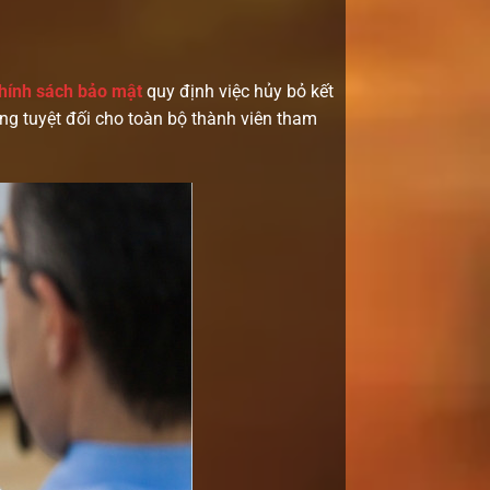
hính sách bảo mật
quy định việc hủy bỏ kết
ằng tuyệt đối cho toàn bộ thành viên tham