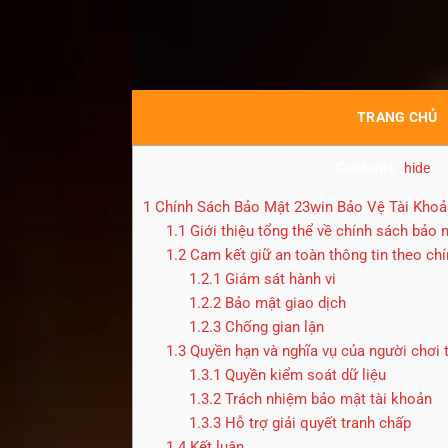
Bỏ
qua
nội
dung
TRANG CHỦ
Contents
[
hide
]
1
Chính Sách Bảo Mật 23win Bảo Vệ Tài Kho
1.1
Giới thiệu tổng thể về chính sách bảo 
1.2
Cam kết giữ an toàn thông tin theo ch
1.2.1
Giám sát hành vi
1.2.2
Bảo mật giao dịch
1.2.3
Chống gian lận
1.3
Quyền hạn và nghĩa vụ của người chơi 
1.3.1
Quyền kiểm soát dữ liệu
1.3.2
Trách nhiệm bảo mật tài khoản
1.3.3
Hỗ trợ giải quyết tranh chấp
1.4
Kết luận