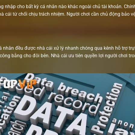
g nhập cho bất kỳ cá nhân nào khác ngoài chủ tài khoản. Chính
hà cái từ chối chịu trách nhiệm. Người chơi cần chủ động bảo 
á nhân đều được nhà cái xử lý nhanh chóng qua kênh hỗ trợ trực
ông bằng cho đôi bên. Nhà cái ưu tiên quyền lợi người chơi tr