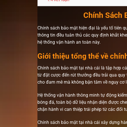
Chính Sách 
Chính sách bảo mật hiện đại là yếu tố tiên q
thông tin đều tuân thủ các quy định khắt khe
hệ thống vận hành an toàn này.
Giới thiệu tổng thể về chí
Chính sách bảo mật tại nhà cái là tập hợp c
từ đặt cược đến rút thưởng đều trải qua quy 
cho đam mê mà không bận tâm về nguy cơ lộ
Hệ thống vận hành thông minh tự động kiểm so
bóng đá, toàn bộ dữ liệu nhận diện được che 
chặn hành vi can thiệp trái phép từ các đối 
Chính sách bảo mật tại nhà cái xây dựng hàn