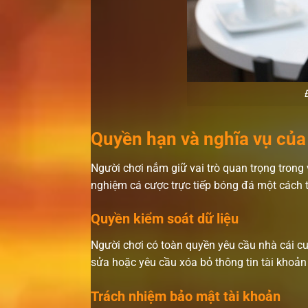
Quyền hạn và nghĩa vụ của
Người chơi nắm giữ vai trò quan trọng trong v
nghiệm cá cược trực tiếp bóng đá một cách t
Quyền kiểm soát dữ liệu
Người chơi có toàn quyền yêu cầu nhà cái c
sửa hoặc yêu cầu xóa bỏ thông tin tài khoản 
Trách nhiệm bảo mật tài khoản