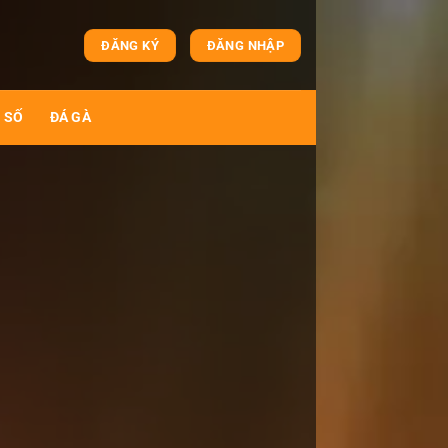
ĐĂNG KÝ
ĐĂNG NHẬP
 SỐ
ĐÁ GÀ