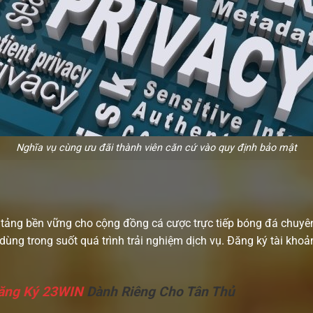
Nghĩa vụ cùng ưu đãi thành viên căn cứ vào quy định bảo mật
tảng bền vững cho cộng đồng cá cược trực tiếp bóng đá chuyên 
i dùng trong suốt quá trình trải nghiệm dịch vụ. Đăng ký tài k
ăng Ký 23WIN
Dành Riêng Cho Tân Thủ