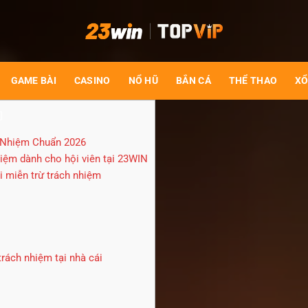
GAME BÀI
CASINO
NỔ HŨ
BẮN CÁ
THỂ THAO
XỔ
]
 Nhiệm Chuẩn 2026
hiệm dành cho hội viên tại 23WIN
 miễn trừ trách nhiệm
trách nhiệm tại nhà cái