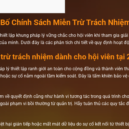
Bố Chính Sách Miễn Trừ Trách Nhiệ
hiết lập khung pháp lý vững chắc cho hội viên khi tham gia giải
của mình. Dưới đây là các phân tích chi tiết về quy định hoạt 
 trừ trách nhiệm dành cho hội viên tại
p lý thiết lập ranh giới an toàn cho cộng đồng và thành viên th
hoặc sự cố nằm ngoài tầm kiểm soát. Đây là tấm khiên bảo vệ q
nhiệm về quyết định cũng như hành vi tương tác trong quá trình c
ngoài phạm vi bồi thường từ quản trị. Hãy tuân thủ các quy tắc
ệt hại gián tiếp hoặc mất mát dữ liệu do sự cố kết nối từ thiết