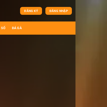
ĐĂNG KÝ
ĐĂNG NHẬP
 SỐ
ĐÁ GÀ