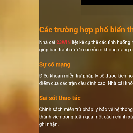
Các trường hợp phổ biến t
Nhà cái
23WIN
liệt kê cụ thể các tình huốn
giúp bạn tránh được các rủi ro không đáng c
Sự cố mạng
Điều khoản miễn trừ pháp lý sẽ được kích hoạt
điểm của các trận cầu đỉnh cao. Nhà cái khô
Sai sót thao tác
Chính sách miễn trừ pháp lý bảo vệ hệ thống 
thành viên trong tuần qua một cách chính xá
ghi nhận.