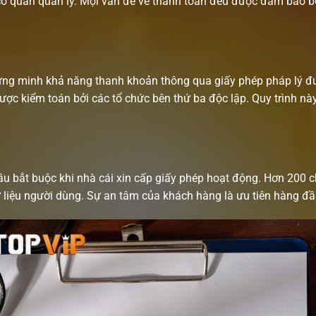
cơ quan quản lý. Mọi vấn đề về thanh toán đều được đảm bảo bở
ng minh khả năng thanh khoản thông qua giấy phép pháp lý đư
được kiểm toán bởi các tổ chức bên thứ ba độc lập. Quy trình nà
u bắt buộc khi nhà cái xin cấp giấy phép hoạt động. Hơn 200 ch
 liệu người dùng. Sự an tâm của khách hàng là ưu tiên hàng đầ