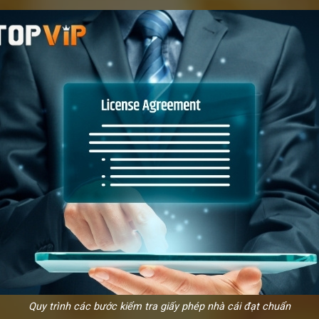
Quy trình các bước kiểm tra giấy phép nhà cái đạt chuẩn