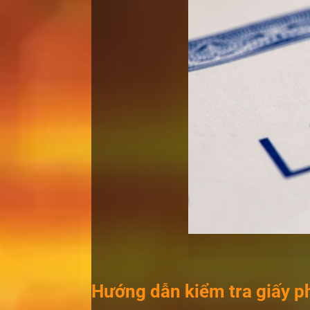
Hướng dẫn kiểm tra giấy p