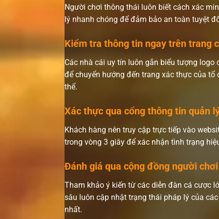
Người chơi thông thái luôn biết cách xác min
lý nhanh chóng để đảm bảo an toàn tuyệt đố
Kiểm tra thông tin ngay trên trang 
Các nhà cái uy tín luôn gắn biểu tượng logo
để chuyển hướng đến trang xác thực của tổ 
thể.
Xác thực qua cổng thông tin quản l
Khách hàng nên truy cập trực tiếp vào websi
trong vòng 3 giây để xác nhận tình trạng hiệ
Đánh giá qua cộng đồng người chơi
Tham khảo ý kiến từ các diễn đàn cá cược lớ
sâu luôn cập nhật trạng thái pháp lý của các
nhất.