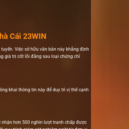
Nhà Cái 23WIN
c tuyến. Việc sở hữu văn bản này khẳng định
 giá trị cốt lõi đằng sau loại chứng chỉ
ông khai thông tin này để duy trì vị thế cạnh
i nhận hơn 500 nghìn lượt tranh chấp được