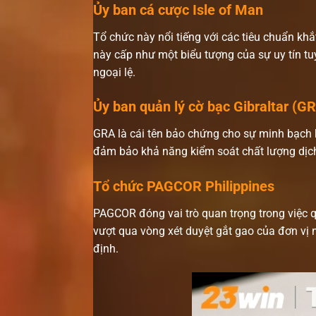
Ủy ban cá cược Isle of Man
Tổ chức này nổi tiếng với các tiêu chuẩn kh
này cấp như một biểu tượng của sự uy tín t
ngoại lệ.
Ủy ban quản lý cờ bạc Gibraltar (G
GRA là cái tên bảo chứng cho sự minh bạch 
đảm bảo khả năng kiểm soát chất lượng dịch 
Tổ chức PAGCOR Philippines
PAGCOR đóng vai trò quan trọng trong việc q
vượt qua vòng xét duyệt gắt gao của đơn vị 
định.