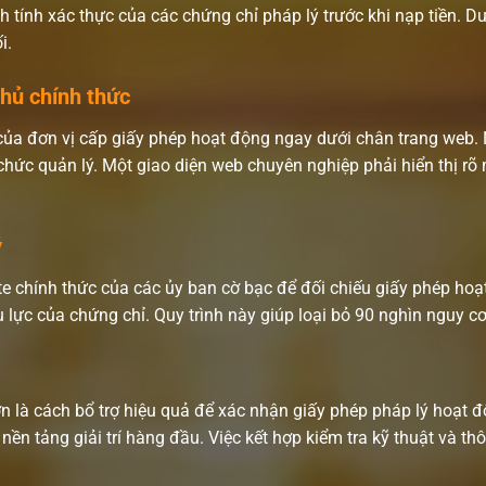
h tính xác thực của các chứng chỉ pháp lý trước khi nạp tiền. D
i.
chủ chính thức
 của đơn vị cấp giấy phép hoạt động ngay dưới chân trang web.
chức quản lý. Một giao diện web chuyên nghiệp phải hiển thị r
ý
te chính thức của các ủy ban cờ bạc để đối chiếu giấy phép hoạ
u lực của chứng chỉ. Quy trình này giúp loại bỏ 90 nghìn nguy 
n là cách bổ trợ hiệu quả để xác nhận giấy phép pháp lý hoạt 
 nền tảng giải trí hàng đầu. Việc kết hợp kiểm tra kỹ thuật và t