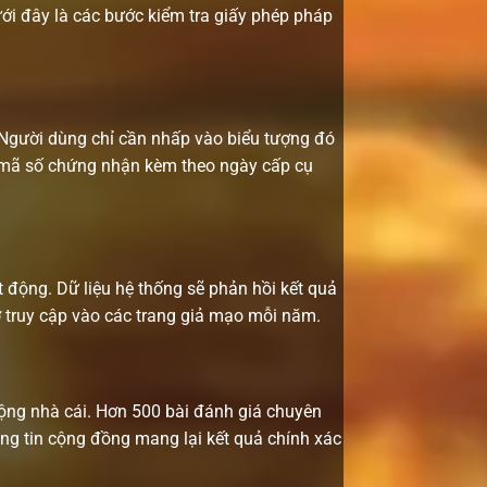
ưới đây là các bước kiểm tra giấy phép pháp
 Người dùng chỉ cần nhấp vào biểu tượng đó
õ mã số chứng nhận kèm theo ngày cấp cụ
t động. Dữ liệu hệ thống sẽ phản hồi kết quả
cơ truy cập vào các trang giả mạo mỗi năm.
động nhà cái. Hơn 500 bài đánh giá chuyên
hông tin cộng đồng mang lại kết quả chính xác