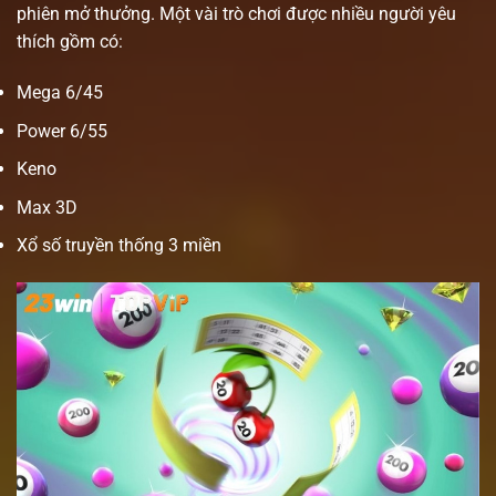
phiên mở thưởng. Một vài trò chơi được nhiều người yêu
thích gồm có:
Mega 6/45
Power 6/55
Keno
Max 3D
Xổ số truyền thống 3 miền