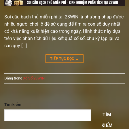
Soi cầu bạch thủ miễn phí tại 23WIN là phương pháp được
nhiều người chơi lô đề sử dụng để tìm ra con số duy nhất
có khả năng xuất hiện cao trong ngày. Hình thức này dựa
trên việc phân tích dữ liệu kết quả xổ số, chu kỳ lặp lại và
các quy […]
TIẾP TỤC ĐỌC
→
Đăng trong
Xổ Số 23WIN
Tìm kiếm
TÌM
KIẾM