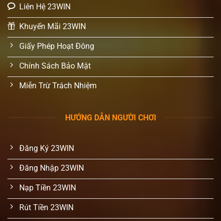
Liên Hệ 23WIN
Khuyến Mãi 23WIN
Giấy Phép Hoạt Đông
Chính Sách Bảo Mật
Miễn Trừ Trách Nhiệm
HƯỚNG DẪN NGƯỜI CHƠI
Đăng Ký 23WIN
Đăng Nhập 23WIN
Nạp Tiền 23WIN
Rút Tiền 23WIN