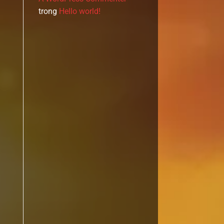
trong
Hello world!