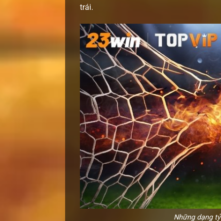
trái.
Những dạng tỷ 