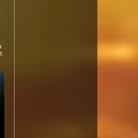
.
g
5.