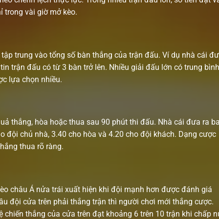
ỉ trong vài giờ mở kèo.
u tập trung vào tổng số bàn thắng của trận đấu. Ví dụ nhà cái đ
tin trận đấu có từ 3 bàn trở lên. Nhiều giải đấu lớn có trung bìn
ợc lựa chọn nhiều.
uả thắng, hòa hoặc thua sau 90 phút thi đấu. Nhà cái đưa ra b
 đội chủ nhà, 3.40 cho hòa và 4.20 cho đội khách. Dạng cược
thắng thua rõ ràng.
kèo châu Á nửa trái xuất hiện khi đội mạnh hơn được đánh giá
u đội cửa trên phải thắng trận thì người chơi mới thắng cược.
ệ chiến thắng của cửa trên đạt khoảng 6 trên 10 trận khi chấp 