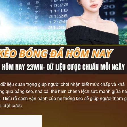
 dữ liệu quan trọng giúp người chơi nhận biết mức chấp và khả
ng qua bảng kèo, nhà cái thể hiện chênh lệch sức mạnh giữa ha
. Hiểu rõ cách vận hành của hệ thống kèo sẽ giúp người tham g
hi đặt cược.