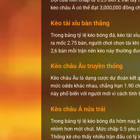
kèo châu Á có thể đạt 3,000,000 đồng ch
Kèo tài xỉu bàn thắng
Trong bảng tỷ lệ kèo bóng đá, kèo tài xỉ
ra mốc 2.75 bàn, người chơi chọn tài khi 
2,6 bàn mỗi trận nên kèo này thường đư
Kèo châu Âu truyền thống
Kèo châu Âu là dạng cược dự đoán kết q
mức odds khác nhau, chẳng hạn 1.90 cho
này phổ biến với người mới vì cách tính 
Kèo châu Á nửa trái
Trong bảng tỷ lệ kèo bóng đá hôm nay, 
nhỉnh hơn một chút. Mức chấp 0.5 yêu cầ
Thống kê cho thấy nhiều trận đấu có tỷ l