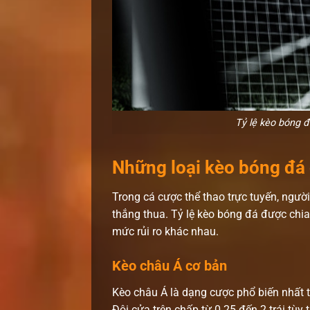
Tỷ lệ kèo bóng 
Những loại kèo bóng đá
Trong cá cược thể thao trực tuyến, ngườ
thắng thua. Tỷ lệ kèo bóng đá được chi
mức rủi ro khác nhau.
Kèo châu Á cơ bản
Kèo châu Á là dạng cược phổ biến nhất 
Đội cửa trên chấp từ 0.25 đến 2 trái tùy 