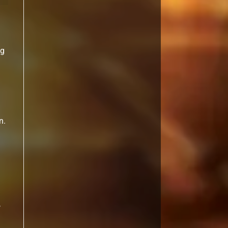
ng
n.
,