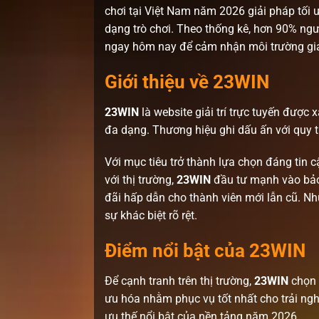
chơi tại Việt Nam năm 2026 giải pháp tối 
dạng trò chơi. Theo thống kê, hơn 90% ngư
ngay hôm nay để cảm nhận môi trường giải
Giới thiệu về
23WIN
23WIN
là website giải trí trực tuyến được
đa dạng. Thương hiệu ghi dấu ấn với quy t
Với mục tiêu trở thành lựa chọn đáng tin 
với thị trường,
23WIN
đầu tư mạnh vào bảo v
đãi hấp dẫn cho thành viên mới lẫn cũ. N
sự khác biệt rõ rệt.
Điểm nổi bật của
23WIN
Để cạnh tranh trên thị trường,
23WIN
chọn c
ưu hóa nhằm phục vụ tốt nhất cho trải ngh
ưu thế nổi bật của nền tảng năm 2026.