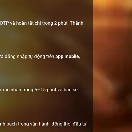
 OTP và hoàn tất chỉ trong 2 phút. Thành
 và đăng nhập tự động trên
app mobile
,
ợc xác nhận trong 5–15 phút và bạn sẽ
nh bạch trong vận hành, đồng thời đầu tư