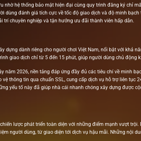
ưu nhờ hệ thống bảo mật hiện đại cùng quy trình đăng ký chỉ mấ
ời dùng đánh giá tích cực về tốc độ giao dịch và độ minh bạch
 trí chuyên nghiệp và tận hưởng ưu đãi thành viên hấp dẫn.
 xây dựng dành riêng cho người chơi Việt Nam, nổi bật với khả n
rình giao dịch chỉ từ 5 đến 15 phút, giúp người dùng chủ động k
cậy năm 2026, nền tảng đáp ứng đầy đủ các tiêu chí về minh bạ
ệ thông tin qua chuẩn SSL, cung cấp dịch vụ hỗ trợ liên tục 24
hững yếu tố này đã giúp nhà cái nhanh chóng xây dựng được cộ
hiến lược phát triển toàn diện với những điểm mạnh vượt trội. 
iệm người dùng, từ giao diện tới dịch vụ hậu mãi. Những nội du