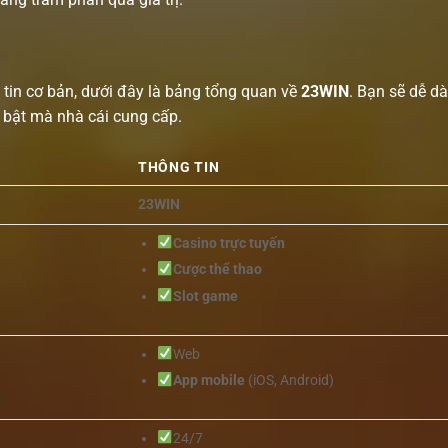
tin cơ bản, dưới đây là bảng tổng quan về
23WIN
. Bạn sẽ dễ d
i bật mà nhà cái cung cấp.
THÔNG TIN
23WIN
Casino trực tuyến
Cược thể thao
Slot game
Web
App mobile
(iOS, Android)
24/7