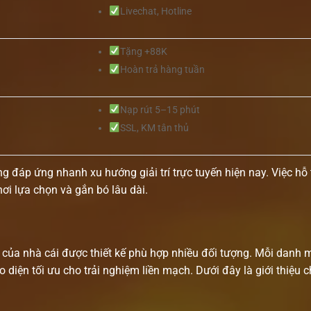
Livechat, Hotline
Tặng +88K
Hoàn trả hàng tuần
Nạp rút 5–15 phút
SSL, KM tân thủ
g đáp ứng nhanh xu hướng giải trí trực tuyến hiện nay. Việc hỗ 
ơi lựa chọn và gắn bó lâu dài.
hức của nhà cái được thiết kế phù hợp nhiều đối tượng. Mỗi danh
o diện tối ưu cho trải nghiệm liền mạch. Dưới đây là giới thiệu