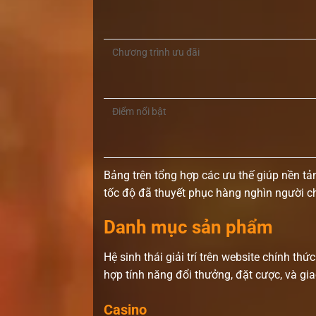
Chương trình ưu đãi
Điểm nổi bật
Bảng trên tổng hợp các ưu thế giúp nền tản
tốc độ đã thuyết phục hàng nghìn người ch
Danh mục sản phẩm
Hệ sinh thái giải trí trên website chính t
hợp tính năng đổi thưởng, đặt cược, và gia
Casino