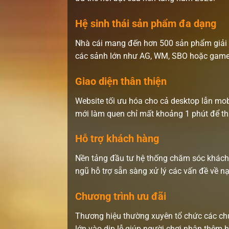
Hệ sinh thái sản phẩm đa dạng
Nhà cái mang đến hơn 500 sản phẩm giải 
các sảnh lớn như AG, WM, SBO hoặc game q
Giao diện thân thiện
Website tối ưu hóa cho cả desktop lẫn mobi
mới làm quen chỉ mất khoảng 1 phút để th
Hỗ trợ khách hàng
Nền tảng đầu tư hệ thống chăm sóc khách h
ngũ hỗ trợ sẵn sàng xử lý các vấn đề về nạ
Chương trình ưu đãi
Thương hiệu thường xuyên tổ chức các chươ
lớn vào dịp lễ giúp người chơi nhận thêm h