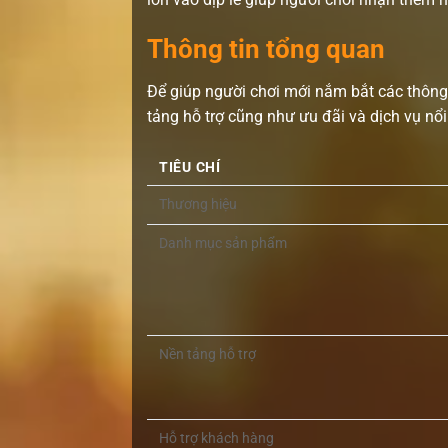
Thông tin tổng quan
Để giúp người chơi mới nắm bắt các thông 
tảng hỗ trợ cũng như ưu đãi và dịch vụ nổ
TIÊU CHÍ
Thương hiệu
Danh mục sản phẩm
Nền tảng hỗ trợ
Hỗ trợ khách hàng