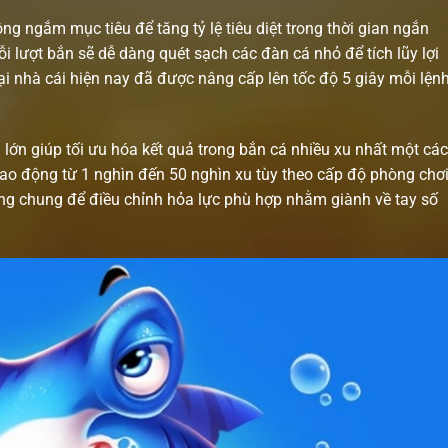
ng ngắm mục tiêu để tăng tỷ lệ tiêu diệt trong thời gian ngắn
i lượt bắn sẽ dễ dàng quét sạch các đàn cá nhỏ để tích lũy lợi
i nhà cái hiện nay đã được nâng cấp lên tốc độ 5 giây mỗi lện
 lớn giúp tối ưu hóa kết quả trong bắn cá nhiều xu nhất một cá
ao động từ 1 nghìn đến 50 nghìn xu tùy theo cấp độ phòng chơ
ng chung để điều chỉnh hỏa lực phù hợp nhằm giành về tay số