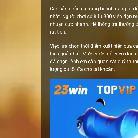
Các sảnh bắn cá trang bị tính năng tự độ
nhất. Người chơi sở hữu 800 viên đạn mỗ
nhuận cực nhanh. Hệ thống trả thưởng tạ
rút tiền.
Việc lựa chọn thời điểm xuất hiện của cá
hiệu quả nhất. Mức cược mỗi viên đạn d
đã chọn. Anh em cần quan sát quỹ thưở
lượng xu tối đa cho tài khoản.