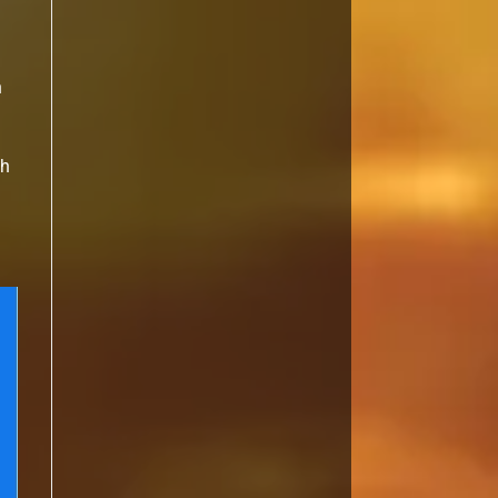
h
ch
i