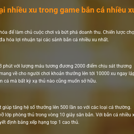
ại nhiều xu trong game bắn cá nhiều x
ìa khóa để làm chủ cuộc chơi và bứt phá doanh thu. Chiến lược ch
đa hóa lợi nhuận tại các sảnh bắn cá nhiều xu nhất.
3 phút với lượng máu tương đương 2000 điểm chịu sát thương
 mang về cho người chơi khoản thưởng lên tới 10000 xu ngay lậ
bắn cá mà bất kỳ xạ thủ nào cũng muốn sở hữu.
 giúp tăng hệ số thưởng lên 500 lần so với các loại cá thường.
ỡ lớp phòng thủ trong vòng 10 giây săn bắn. Với bắn cá nhiều 
uyết định bảng xếp hạng top 1 cao thủ.