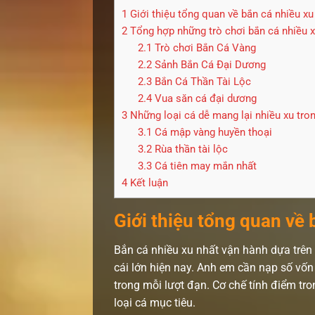
1
Giới thiệu tổng quan về bắn cá nhiều xu
2
Tổng hợp những trò chơi bắn cá nhiều 
2.1
Trò chơi Bắn Cá Vàng
2.2
Sảnh Bắn Cá Đại Dương
2.3
Bắn Cá Thần Tài Lộc
2.4
Vua săn cá đại dương
3
Những loại cá dễ mang lại nhiều xu tro
3.1
Cá mập vàng huyền thoại
3.2
Rùa thần tài lộc
3.3
Cá tiên may mắn nhất
4
Kết luận
Giới thiệu tổng quan về 
Bắn cá nhiều xu nhất vận hành dựa trên
cái lớn hiện nay. Anh em cần nạp số vốn
trong mỗi lượt đạn. Cơ chế tính điểm tro
loại cá mục tiêu.