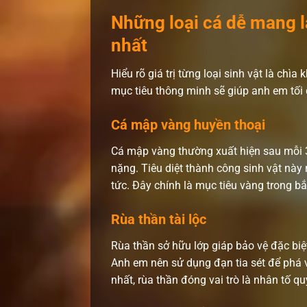
Những loại cá dễ mang l
nhất
Hiểu rõ giá trị từng loại sinh vật là ch
mục tiêu thông minh sẽ giúp anh em tối 
Cá mập vàng huyền thoại
Cá mập vàng thường xuất hiện sau mỗi 
nặng. Tiêu diệt thành công sinh vật này
tức. Đây chính là mục tiêu vàng trong 
Rùa thần tài lộc
Rùa thần sở hữu lớp giáp bảo vệ đặc biệt
Anh em nên sử dụng đạn tia sét để phá v
nhất, rùa thần đóng vai trò là nhân tố q