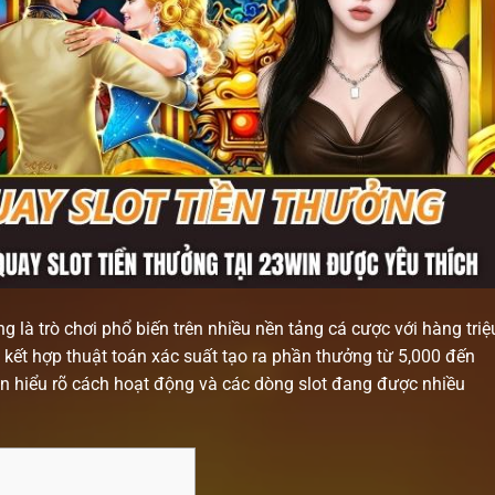
 là trò chơi phổ biến trên nhiều nền tảng cá cược với hàng triệ
kết hợp thuật toán xác suất tạo ra phần thưởng từ 5,000 đến
ạn hiểu rõ cách hoạt động và các dòng slot đang được nhiều