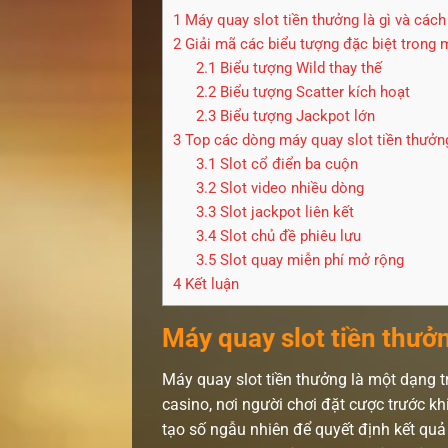
1
Máy quay slot tiền thưởng là gì và các
2
Giải mã các biểu tượng đặc biệt trong 
2.1
Biểu tượng Wild thay thế
2.2
Biểu tượng Scatter kích hoạt
2.3
Biểu tượng Jackpot lớn
3
Top các dòng máy quay slot tiền thưởn
3.1
Slot cổ điển ba cuộn
3.2
Slot video nhiều dòng
3.3
Slot jackpot liên kết
3.4
Slot chủ đề phiêu lưu
3.5
Slot quay miễn phí mở rộng
4
Kết luận
Máy quay slot tiền thưởn
Máy quay slot tiền thưởng là một dạng 
casino, nơi người chơi đặt cược trước k
tạo số ngẫu nhiên để quyết định kết quả