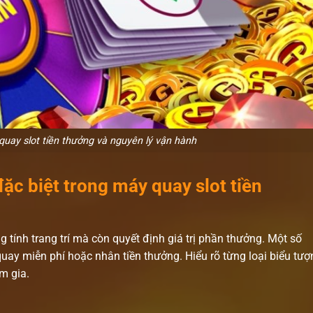
uay slot tiền thưởng và nguyên lý vận hành
ặc biệt trong máy quay slot tiền
 tính trang trí mà còn quyết định giá trị phần thưởng. Một số
uay miễn phí hoặc nhân tiền thưởng. Hiểu rõ từng loại biểu tượ
am gia.