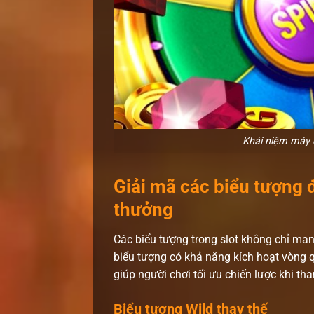
Khái niệm máy q
Giải mã các biểu tượng đ
thưởng
Các biểu tượng trong slot không chỉ mang
biểu tượng có khả năng kích hoạt vòng q
giúp người chơi tối ưu chiến lược khi th
Biểu tượng Wild thay thế