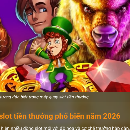
tượng đặc biệt trong máy quay slot tiền thưởng
slot tiền thưởng phổ biến năm 2026
 hiện nhiều dòng slot mới với đồ họa và cơ chế thưởng hấp dẫn.