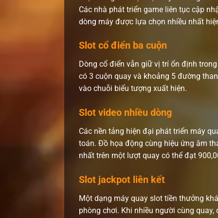
Các nhà phát triển game liên tục cập nh
dòng máy được lựa chọn nhiều nhất hiệ
Slot cổ điển ba cuộn
Dòng cổ điển vẫn giữ vị trí ổn định tro
có 3 cuộn quay và khoảng 5 đường thanh
vào chuỗi biểu tượng xuất hiện.
Slot video nhiều dòng
Các nền tảng hiện đại phát triển máy qu
toán. Đồ họa động cùng hiệu ứng âm th
nhất trên một lượt quay có thể đạt 900,0
Slot jackpot liên kết
Một dạng máy quay slot tiền thưởng khá
phòng chơi. Khi nhiều người cùng quay, 