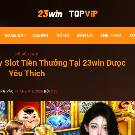
GAME BÀI
CASINO
NỔ HŨ
BẮN CÁ
THỂ THAO
XỔ
NỔ HŨ 23WIN
 Slot Tiền Thưởng Tại 23win Được
Yêu Thích
ĂNG VÀO
THÁNG 3 9, 2026
BỞI
CTV