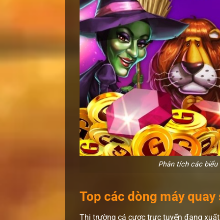
Phân tích các biểu 
Top các dòng máy quay 
Thị trường cá cược trực tuyến đang xuất