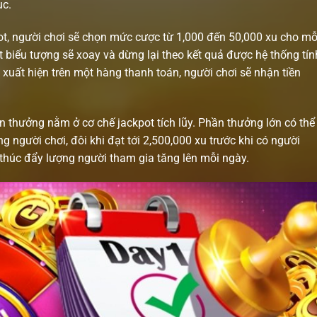
ục.
ot, người chơi sẽ chọn mức cược từ 1,000 đến 50,000 xu cho mỗ
t biểu tượng sẽ xoay và dừng lại theo kết quả được hệ thống tín
 xuất hiện trên một hàng thanh toán, người chơi sẽ nhận tiền
 thưởng nằm ở cơ chế jackpot tích lũy. Phần thưởng lớn có thể
 người chơi, đôi khi đạt tới 2,500,000 xu trước khi có người
 thúc đẩy lượng người tham gia tăng lên mỗi ngày.