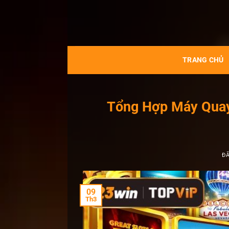
Bỏ
qua
nội
dung
TRANG CHỦ
Tổng Hợp Máy Quay
Đ
09
Th3