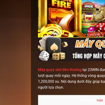
Máy quay slot tiền thưởng
tại 23WIN đang
lượt quay mỗi ngày. Hệ thống vòng quay 
1,200,000 xu. Nội dung dưới đây giúp b
người lựa chọn.
Contents
[
hide
]